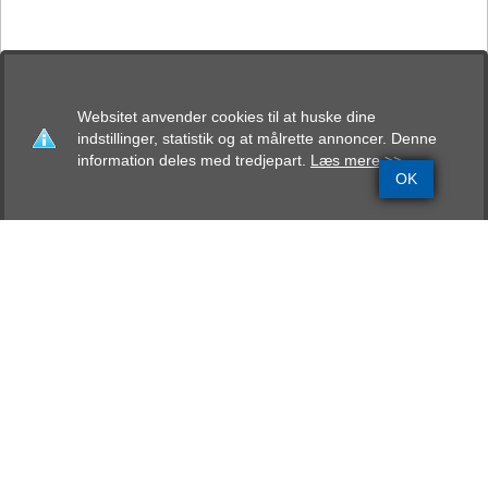
Websitet anvender cookies til at huske dine
indstillinger, statistik og at målrette annoncer. Denne
information deles med tredjepart.
Læs mere >>
OK
Grundinfo
Stamtavle
Avlskåring
Mentalbeskrivelse
Resultater
Bekkaylabox Django