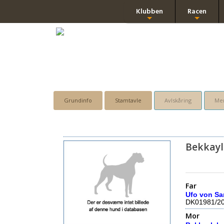
Klubben
Racen
+
+
Grundinfo
Stamtavle
Avlskåring
Men
Bekkayl
Far
Ufo von Sa
DK01981/2
Mor