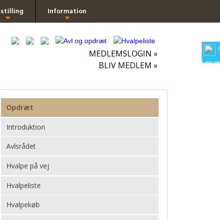
stilling
Information
+
+
MEDLEMSLOGIN »
Læs me
BLIV MEDLEM »
Opdræt
Introduktion
Avlsrådet
Hvalpe på vej
Hvalpeliste
Hvalpekøb