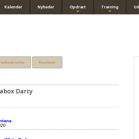
Kalender
Nyheder
Opdræt
Træning
Ud
+
+
talbeskrivelse
Resultater
abox Darcy
ntana
020