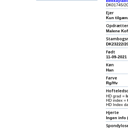
Bekkaylabo
DK01745/2
Ejer
Kun tilgæn
Opdrætte
Malene Ko
Stambogs
DK23222/2
Født
11-09-2021
Køn
Han
Farve
Rg/Hv
Hofteledsd
HD grad =
I
HD index =
HD Index d
Hjerte
Ingen info 
Spondylos