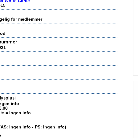
x White Carlie
015
gelig for medlemmer
r
fod
nummer
021
ysplasi
ngen info
0,00
ato =
Ingen info
(AS: Ingen info - PS: Ingen info)
e