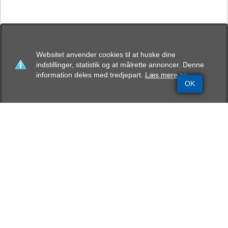
Websitet anvender cookies til at huske dine
indstillinger, statistik og at målrette annoncer. Denne
information deles med tredjepart.
Læs mere >>
OK
Grundinfo
Stamtavle
Avlskåring
Mentalbeskrivelse
Resultater
Bostobox Melvin