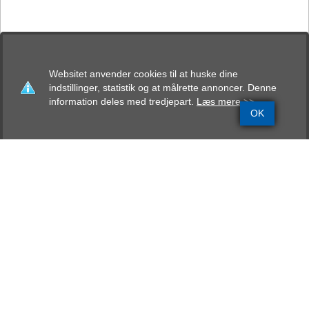
Websitet anvender cookies til at huske dine
indstillinger, statistik og at målrette annoncer. Denne
information deles med tredjepart.
Læs mere >>
OK
Grundinfo
Stamtavle
Avlskåring
Mentalbeskrivelse
Resultater
Bostobox Lucky