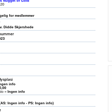
s Nugget of Gold
020
gelig for medlemmer
r
v. Didde Skjershede
nummer
023
ysplasi
ngen info
0,00
ato =
Ingen info
(AS: Ingen info - PS: Ingen info)
e