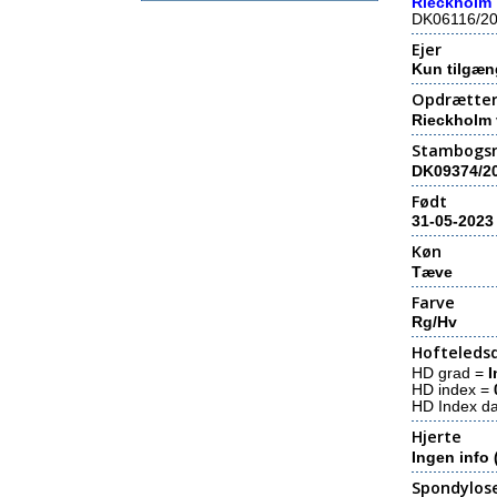
Rieckholm´
DK06116/2
Ejer
Kun tilgæn
Opdrætte
Rieckholm 
Stambogs
DK09374/2
Født
31-05-2023
Køn
Tæve
Farve
Rg/Hv
Hofteledsd
HD grad =
I
HD index =
HD Index d
Hjerte
Ingen info 
Spondylos