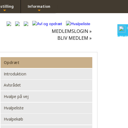
stilling
Information
+
+
MEDLEMSLOGIN »
Læs me
BLIV MEDLEM »
Opdræt
Introduktion
Avlsrådet
Hvalpe på vej
Hvalpeliste
Hvalpekøb