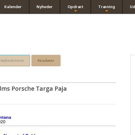
Kalender
Nyheder
Opdræt
Træning
Ud
+
+
talbeskrivelse
Resultater
lms Porsche Targa Paja
ntana
020