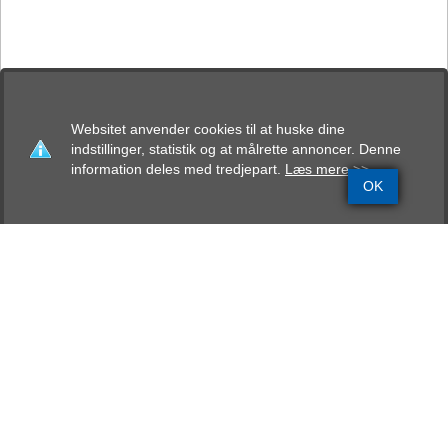
Websitet anvender cookies til at huske dine
indstillinger, statistik og at målrette annoncer. Denne
information deles med tredjepart.
Læs mere >>
OK
Grundinfo
Stamtavle
Avlskåring
Mentalbeskrivelse
Resultater