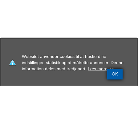
Websitet anvender cookies til at huske dine
indstillinger, statistik og at målrette annoncer. Denne
information deles med tredjepart.
Læs mere >>
OK
Grundinfo
Stamtavle
Avlskåring
Mentalbeskrivelse
Resultater