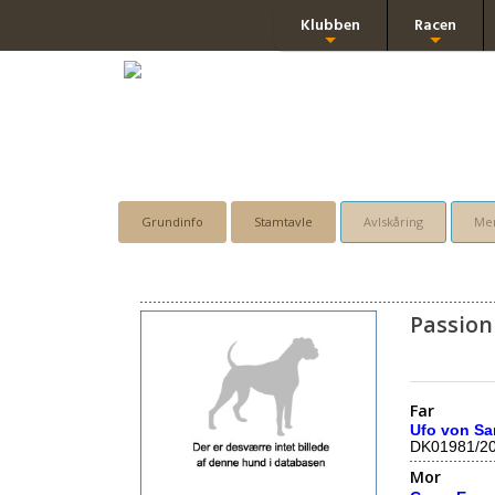
Klubben
Racen
+
+
Grundinfo
Stamtavle
Avlskåring
Men
Passion
Far
Ufo von Sa
DK01981/2
Mor