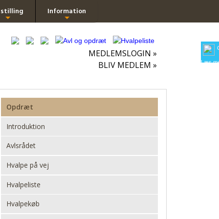
stilling
Information
+
+
MEDLEMSLOGIN »
Læs me
BLIV MEDLEM »
Opdræt
Introduktion
Avlsrådet
Hvalpe på vej
Hvalpeliste
Hvalpekøb