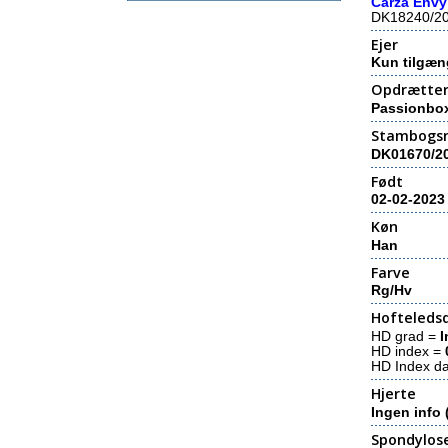
Carza Envy
DK18240/2
Ejer
Kun tilgæn
Opdrætte
Passionbox
Stambogs
DK01670/2
Født
02-02-2023
Køn
Han
Farve
Rg/Hv
Hofteledsd
HD grad =
I
HD index =
HD Index d
Hjerte
Ingen info 
Spondylos