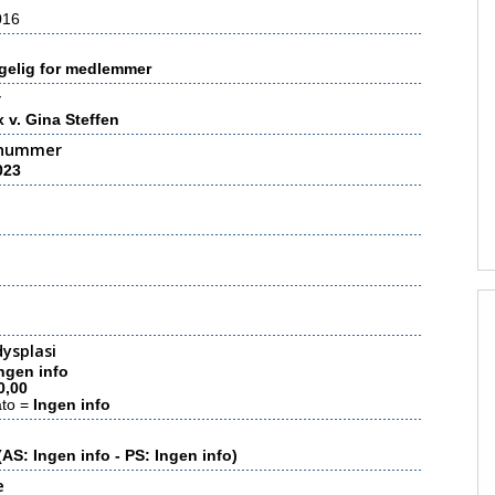
016
gelig for medlemmer
r
 v. Gina Steffen
nummer
023
ysplasi
ngen info
0,00
ato =
Ingen info
(AS: Ingen info - PS: Ingen info)
e