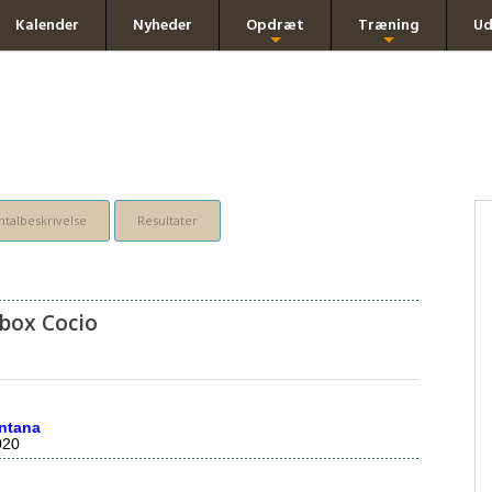
Kalender
Nyheder
Opdræt
Træning
Ud
+
+
talbeskrivelse
Resultater
box Cocio
ntana
020