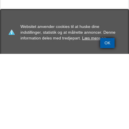
Websitet anvender cookies til at huske dine
indstillinger, statistik og at målrette annoncer. Denne
information deles med tredjepart.
Læs mere >>
OK
Grundinfo
Stamtavle
Avlskåring
Mentalbeskrivelse
Resultater
Passionbox Caezar