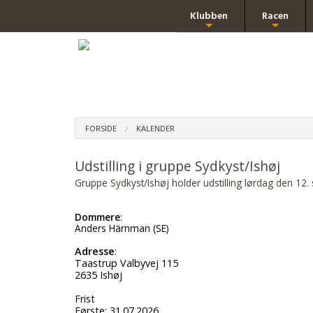
Klubben
Racen
+
+
FORSIDE
KALENDER
Udstilling i gruppe Sydkyst/Ishøj
Gruppe Sydkyst/Ishøj holder udstilling lørdag den 12.
Dommere
:
Anders Härnman (SE)
Adresse
:
Taastrup Valbyvej 115
2635 Ishøj
Frist
Første: 31.07.2026