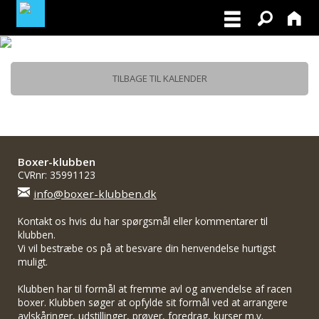
MEDLEMSLOGIN
TILBAGE TIL KALENDER
BLIV MEDLEM
Boxer-klubben
CVRnr: 35991123
info@boxer-klubben.dk
Kontakt os hvis du har spørgsmål eller kommentarer til
klubben.
Vi vil bestræbe os på at besvare din henvendelse hurtigst
muligt.
Klubben har til formål at fremme avl og anvendelse af racen
boxer. Klubben søger at opfylde sit formål ved at arrangere
avlskåringer, udstillinger, prøver, foredrag, kurser m.v.