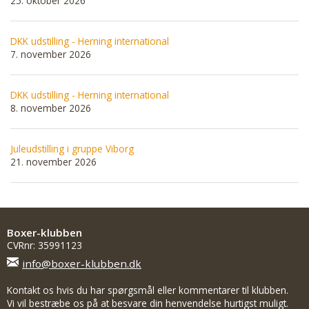
25. oktober 2026
DKK udstilling - Herning international
7. november 2026
DKK udstilling - Herning international
8. november 2026
Juleudstilling i gruppe Viborg
21. november 2026
Boxer-klubben
CVRnr: 35991123
info@boxer-klubben.dk
Kontakt os hvis du har spørgsmål eller kommentarer til klubben.
Vi vil bestræbe os på at besvare din henvendelse hurtigst muligt.