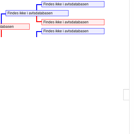
Findes ikke i avlsdatabasen
Findes ikke i avlsdatabasen
Findes ikke i avlsdatabasen
databasen
Findes ikke i avlsdatabasen
Findes ikke i avlsdatabasen
Findes ikke i avlsdatabasen
klubben & Jan Anderschou
Søg 
data