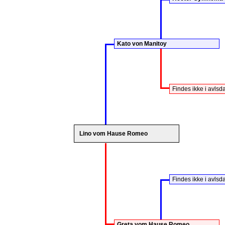
Kato von Manitoy
Findes ikke i avls
Lino vom Hause Romeo
Findes ikke i avls
Greta vom Hause Romeo