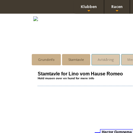
Klubben
Racen
+
+
Grundinfo
Stamtavle
Avlskåring
Men
Stamtavle for Lino vom Hause Romeo
Hold musen over en hund for mere info
Hector Gymnema 