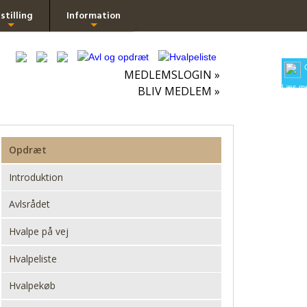
stilling
Information
+
+
MEDLEMSLOGIN »
Læs me
BLIV MEDLEM »
Opdræt
Introduktion
Avlsrådet
Hvalpe på vej
Hvalpeliste
Hvalpekøb