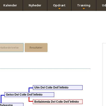
Kalender
Nyheder
Opdræt
Træning
Ud
+
+
talbeskrivelse
Resultater
Ulm Del Colle Dell´Infinito
Gelso Del Colle Dell´Infinito
Bellabionda Del Colle Dell´Infinito
Sylvestre