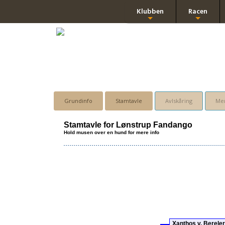
Klubben
Racen
+
+
Grundinfo
Stamtavle
Avlskåring
Men
Stamtavle for Lønstrup Fandango
Hold musen over en hund for mere info
Xanthos v. Bereler