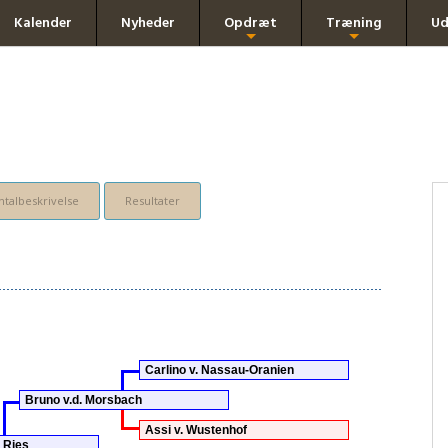
Kalender
Nyheder
Opdræt
Træning
Ud
+
+
talbeskrivelse
Resultater
Carlino v. Nassau-Oranien
Bruno v.d. Morsbach
Assi v. Wustenhof
 Ries