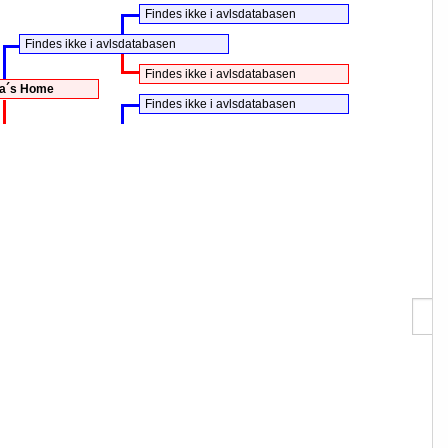
Findes ikke i avlsdatabasen
Findes ikke i avlsdatabasen
Findes ikke i avlsdatabasen
na´s Home
Findes ikke i avlsdatabasen
Findes ikke i avlsdatabasen
Findes ikke i avlsdatabasen
klubben & Jan Anderschou
Søg 
data