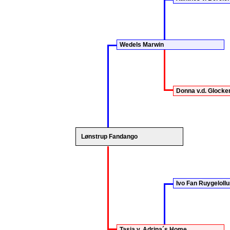
Wedels Marwin
Donna v.d. Glock
Lønstrup Fandango
Ivo Fan Ruygeloll
Tasja v. Adrina´s Home