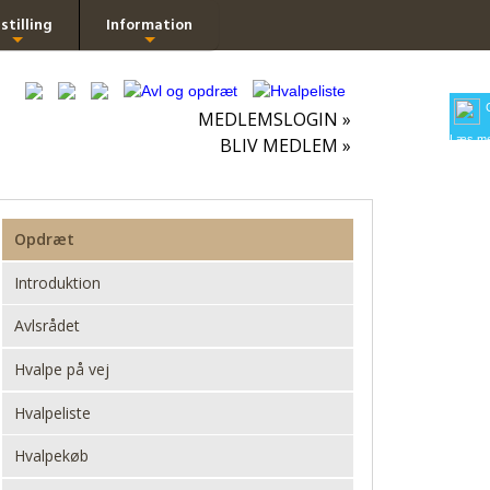
stilling
Information
+
+
MEDLEMSLOGIN »
Læs me
BLIV MEDLEM »
Opdræt
Introduktion
Avlsrådet
Hvalpe på vej
Hvalpeliste
Hvalpekøb