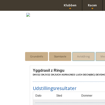
Klubben
Racen
+
+
Grundinfo
Stamtavle
Avlskåring
Men
Yggdrasil z Ringu
DKV22 DKJV22 DKJUCH AGRIAJW23 LUCH DECH(IBC) DEVDHC
Udstillingsresultater
Dato
Sted
Dommer