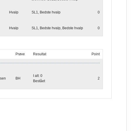
Hvalp
SL1, Bedste hvalp
0
Hvalp
SL1, Bedste hvalp, Bedste hvalp
0
Prøve
Resultat
Point
I alt: 0
sen
BH
2
Bestået