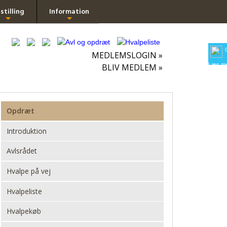
stilling
Information
+
+
MEDLEMSLOGIN »
Læs me
BLIV MEDLEM »
Opdræt
Introduktion
Avlsrådet
Hvalpe på vej
Hvalpeliste
Hvalpekøb