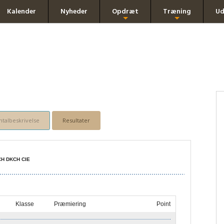
Kalender
Nyheder
Opdræt
Træning
Ud
+
+
talbeskrivelse
Resultater
H DKCH CIE
Klasse
Præmiering
Point