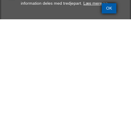
information deles med tredjepart.
Læs mere >>
OK
Grundinfo
Stamtavle
Avlskåring
Mentalbeskrivelse
Resultater
Kulsvierkrogen´s Juglans
Udstillingsresultater
Dato
Sted
Dommer
Klass