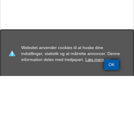
Websitet anvender cookies til at huske dine
indstillinger, statistik og at målrette annoncer. Denne
information deles med tredjepart.
Læs mere >>
OK
Grundinfo
Stamtavle
Avlskåring
Mentalbeskrivelse
Resultater