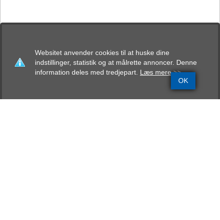
Websitet anvender cookies til at huske dine
indstillinger, statistik og at målrette annoncer. Denne
information deles med tredjepart.
Læs mere >>
OK
Grundinfo
Stamtavle
Avlskåring
Mentalbeskrivelse
Resultater
Laurin´s Boxer Beda