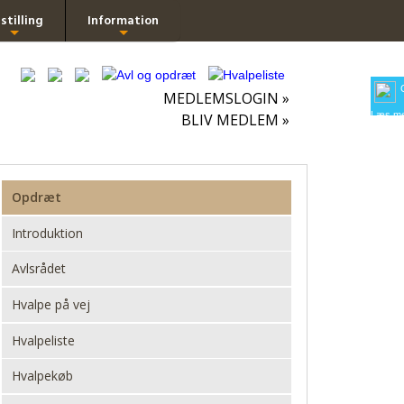
stilling
Information
+
+
MEDLEMSLOGIN »
Læs me
BLIV MEDLEM »
Opdræt
Introduktion
Avlsrådet
Hvalpe på vej
Hvalpeliste
Hvalpekøb