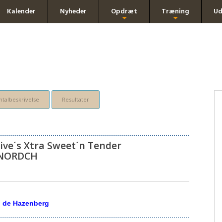
Kalender
Nyheder
Opdræt
Træning
Ud
+
+
talbeskrivelse
Resultater
ive´s Xtra Sweet´n Tender
 NORDCH
 de Hazenberg