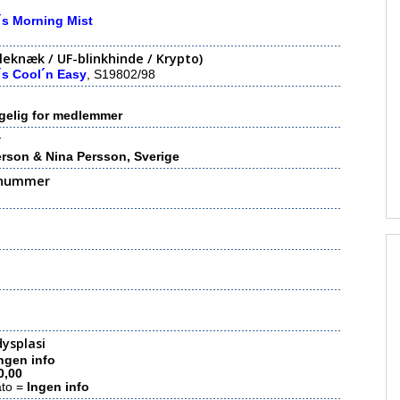
´s Morning Mist
eknæk / UF-blinkhinde / Krypto)
´s Cool´n Easy
, S19802/98
gelig for medlemmer
r
erson & Nina Persson, Sverige
nummer
ysplasi
ngen info
0,00
ato =
Ingen info