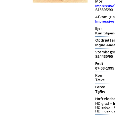
Mor
Impressive
S18395/90
Afkom (Hal
Impressive
Ejer
Kun tilgæn
Opdrætte
Ingrid And
Stambogs
S24430/95
Født
07-03-1995
Køn
Tæve
Farve
Tg/hv
Hofteledsd
HD grad =
I
HD index =
HD Index d