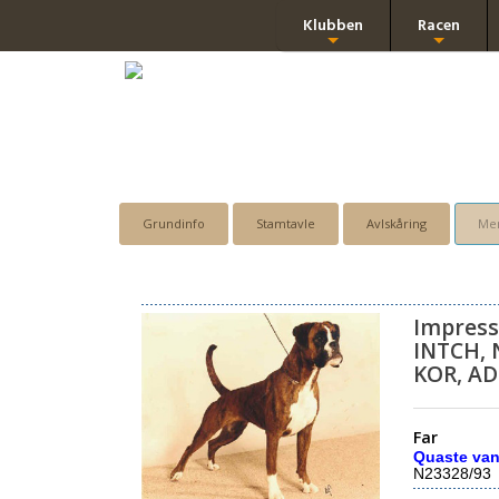
Klubben
Racen
+
+
Grundinfo
Stamtavle
Avlskåring
Men
Impress
INTCH,
KOR, AD
Far
Quaste van
N23328/93