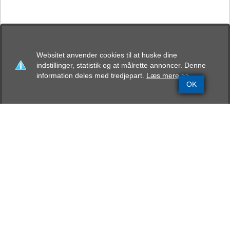
Websitet anvender cookies til at huske dine
indstillinger, statistik og at målrette annoncer. Denne
information deles med tredjepart.
Læs mere >>
OK
Grundinfo
Stamtavle
Avlskåring
Mentalbeskrivelse
Resultater
Bekkaylabox Eya