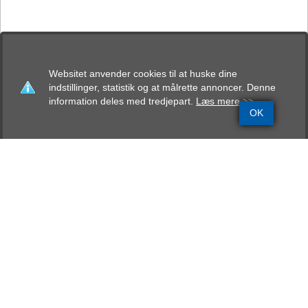
Websitet anvender cookies til at huske dine
indstillinger, statistik og at målrette annoncer. Denne
information deles med tredjepart.
Læs mere >>
OK
Grundinfo
Stamtavle
Avlskåring
Mentalbeskrivelse
Resultater
Bechaus Baloo