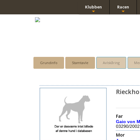
Klubben
Racen
+
+
Grundinfo
Stamtavle
Avlskåring
Men
Rieckho
Far
Gaio von M
03290/2002
Mor