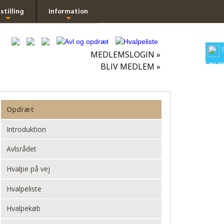
stilling
Information
+
+
MEDLEMSLOGIN »
Læs me
BLIV MEDLEM »
Opdræt
Introduktion
Avlsrådet
Hvalpe på vej
Hvalpeliste
Hvalpekøb