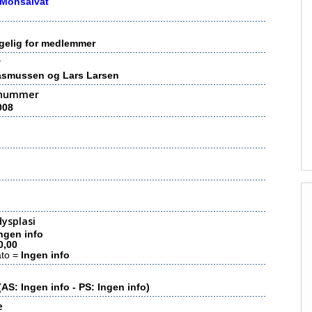
 Monsalvat
gelig for medlemmer
r
asmussen og Lars Larsen
nummer
008
ysplasi
ngen info
0,00
ato =
Ingen info
(AS: Ingen info - PS: Ingen info)
e