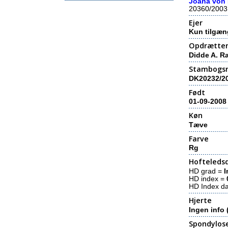
Joana von
20360/2003
Ejer
Kun tilgæn
Opdrætte
Didde A. R
Stambogs
DK20232/2
Født
01-09-2008
Køn
Tæve
Farve
Rg
Hofteledsd
HD grad =
I
HD index =
HD Index d
Hjerte
Ingen info 
Spondylos