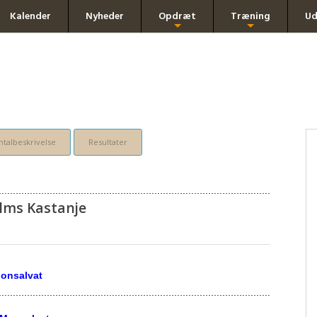
Kalender
Nyheder
Opdræt
Træning
Ud
+
+
talbeskrivelse
Resultater
lms Kastanje
onsalvat