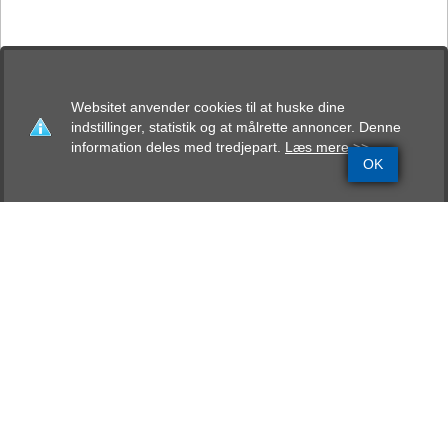
Websitet anvender cookies til at huske dine
indstillinger, statistik og at målrette annoncer. Denne
information deles med tredjepart.
Læs mere >>
OK
Grundinfo
Stamtavle
Avlskåring
Mentalbeskrivelse
Resultater
Qupid von Ellinghaus