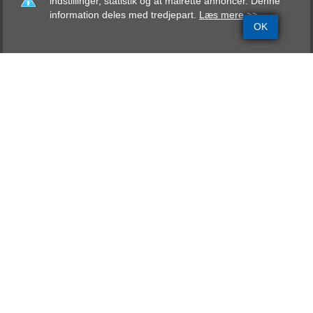
indstillinger, statistik og at målrette annoncer. Denne
information deles med tredjepart.
Læs mere >>
OK
Grundinfo
Stamtavle
Avlskåring
Mentalbeskrivelse
Resultater
Kulsvierkrogen´s
Chrysanthemum
AK, DKCH, NOCH
Far
Marcel von der Nordheide
DBZB235836