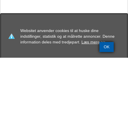
Websitet anvender cookies til at huske dine
indstillinger, statistik og at målrette annoncer. Denne
information deles med tredjepart.
Læs mere >>
OK
Grundinfo
Stamtavle
Avlskåring
Mentalbeskrivelse
Resultater
von Ellinghaus Xanthi