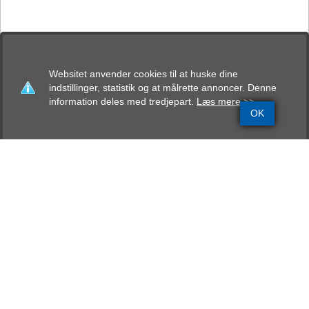
Websitet anvender cookies til at huske dine
indstillinger, statistik og at målrette annoncer. Denne
information deles med tredjepart.
Læs mere >>
OK
Grundinfo
Stamtavle
Avlskåring
Mentalbeskrivelse
Resultater
von Ellinghaus Xavi