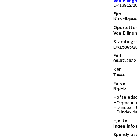
Von Elling
DK13912/2
Ejer
Kun tilgæn
Opdrætte
Von Elling
Stambogs
DK15865/2
Født
09-07-2022
Køn
Tæve
Farve
Rg/Hv
Hofteledsd
HD grad =
I
HD index =
HD Index d
Hjerte
Ingen info 
Spondylos