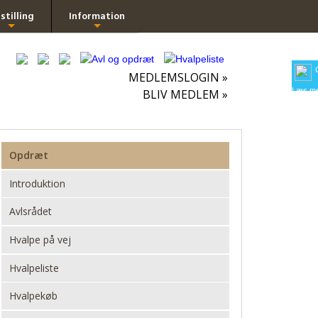
stilling
Information
+
+
MEDLEMSLOGIN »
Læs me
BLIV MEDLEM »
Opdræt
Introduktion
Avlsrådet
Hvalpe på vej
Hvalpeliste
Hvalpekøb