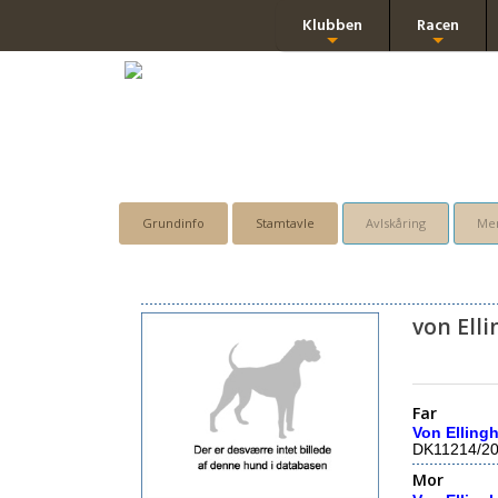
Klubben
Racen
+
+
Grundinfo
Stamtavle
Avlskåring
Men
von Ell
Far
Von Elling
DK11214/2
Mor