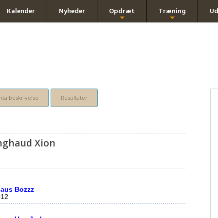
Kalender
Nyheder
Opdræt
Træning
Ud
+
+
talbeskrivelse
Resultater
inghaud Xion
haus Bozzz
012