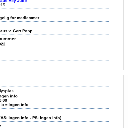
haus Hey Jude
015
gelig for medlemmer
r
haus v. Gert Popp
nummer
022
ysplasi
ngen info
0,00
ato =
Ingen info
(AS: Ingen info - PS: Ingen info)
e