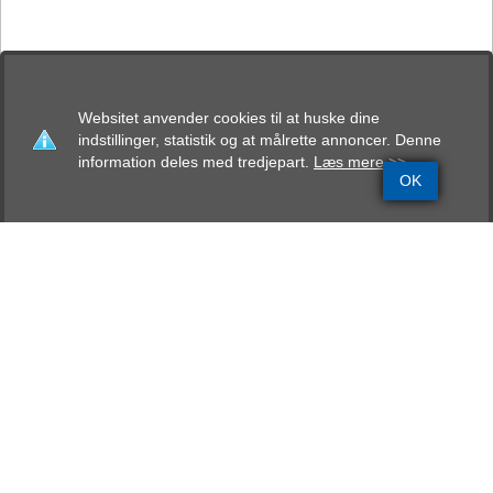
Websitet anvender cookies til at huske dine
indstillinger, statistik og at målrette annoncer. Denne
information deles med tredjepart.
Læs mere >>
OK
Grundinfo
Stamtavle
Avlskåring
Mentalbeskrivelse
Resultater
Cleo