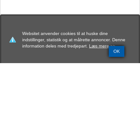
Websitet anvender cookies til at huske dine
indstillinger, statistik og at målrette annoncer. Denne
information deles med tredjepart.
Læs mere >>
OK
Grundinfo
Stamtavle
Avlskåring
Mentalbeskrivelse
Resultater
Colin