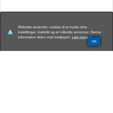
Websitet anvender cookies til at huske dine
indstillinger, statistik og at målrette annoncer. Denne
information deles med tredjepart.
Læs mere >>
OK
Grundinfo
Stamtavle
Avlskåring
Mentalbeskrivelse
Resultater
Bostobox Perle