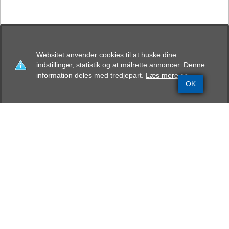
Websitet anvender cookies til at huske dine
indstillinger, statistik og at målrette annoncer. Denne
information deles med tredjepart.
Læs mere >>
OK
Grundinfo
Stamtavle
Avlskåring
Mentalbeskrivelse
Resultater
Bostobox Pongo