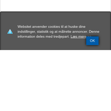
Websitet anvender cookies til at huske dine
indstillinger, statistik og at målrette annoncer. Denne
information deles med tredjepart.
Læs mere >>
OK
Grundinfo
Stamtavle
Avlskåring
Mentalbeskrivelse
Resultater
Svalur Geta