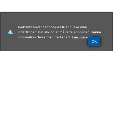
Websitet anvender cookies til at huske dine
indstillinger, statistik og at målrette annoncer. Denne
information deles med tredjepart.
Læs mere >>
OK
Grundinfo
Stamtavle
Avlskåring
Mentalbeskrivelse
Resultater
Svalur Guffi