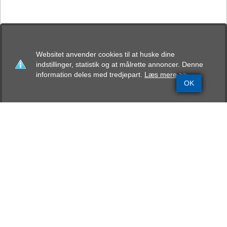
Websitet anvender cookies til at huske dine
indstillinger, statistik og at målrette annoncer. Denne
information deles med tredjepart.
Læs mere >>
OK
Grundinfo
Stamtavle
Avlskåring
Mentalbeskrivelse
Resultater
Frida von Ellinghaus