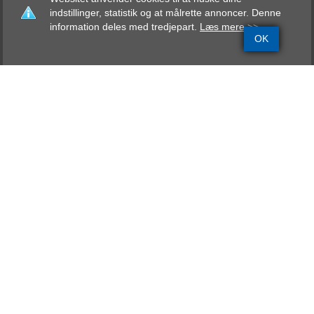
indstillinger, statistik og at målrette annoncer. Denne
information deles med tredjepart.
Læs mere >>
OK
Grundinfo
Stamtavle
Avlskåring
Mentalbeskrivelse
Resultater
Zeus vom Okeler Forst
ZTP, BH, AD
Far
Orgon von Fausto