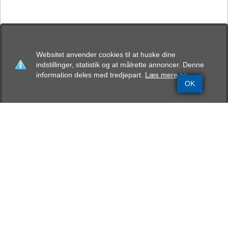
Websitet anvender cookies til at huske dine
indstillinger, statistik og at målrette annoncer. Denne
information deles med tredjepart.
Læs mere >>
OK
Grundinfo
Stamtavle
Avlskåring
Mentalbeskrivelse
Resultater
Dravde’s Ivory Dexter