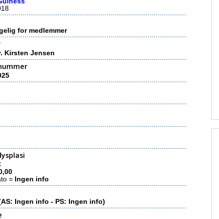
Guiness
018
gelig for medlemmer
r
. Kirsten Jensen
nummer
025
ysplasi
C
0,00
ato =
Ingen info
(AS: Ingen info - PS: Ingen info)
e