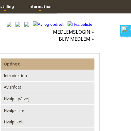
stilling
Information
+
+
MEDLEMSLOGIN »
Læs me
BLIV MEDLEM »
Opdræt
Introduktion
Avlsrådet
Hvalpe på vej
Hvalpeliste
Hvalpekøb