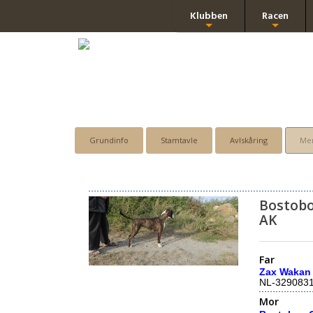
Klubben
Racen
+
+
Grundinfo
Stamtavle
Avlskåring
Men
Bostobo
AK
Far
Zax Wakan
NL-329083
Mor