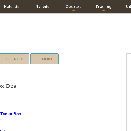
Kalender
Nyheder
Opdræt
Træning
Ud
+
+
talbeskrivelse
Resultater
x Opal
 Tanka Box
1