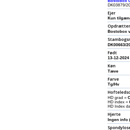
Bostobox 
DK03879/2
Ejer
Kun tilgæn
Opdrætte
Bostobox v
Stambogs
DK00663/2
Født
13-12-2024
Køn
Tæve
Farve
Tg/Hv
Hofteledsd
HD grad =
HD index =
HD Index d
Hjerte
Ingen info 
Spondylos