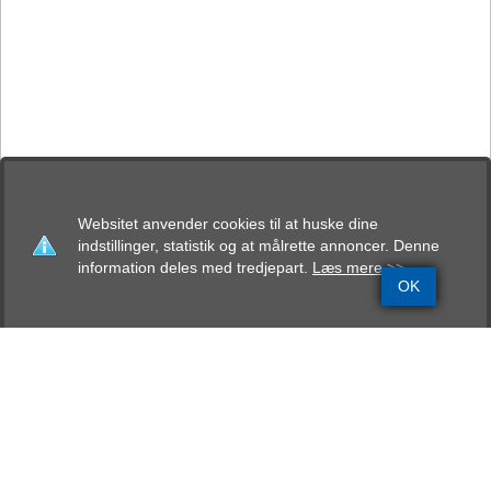
Websitet anvender cookies til at huske dine
indstillinger, statistik og at målrette annoncer. Denne
information deles med tredjepart.
Læs mere >>
OK
Grundinfo
Stamtavle
Avlskåring
Mentalbeskrivelse
Resultater