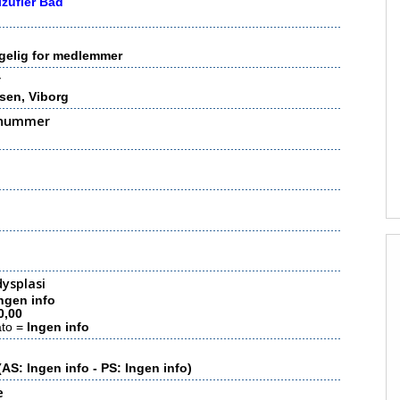
lzufler Bad
gelig for medlemmer
r
sen, Viborg
nummer
ysplasi
ngen info
0,00
ato =
Ingen info
(AS: Ingen info - PS: Ingen info)
e