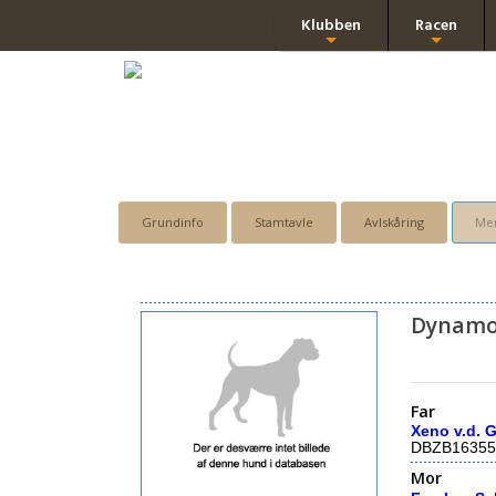
Klubben
Racen
+
+
Grundinfo
Stamtavle
Avlskåring
Men
Dynamo
Far
Xeno v.d. 
DBZB16355
Mor