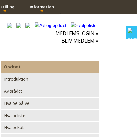
stilling
Information
+
+
MEDLEMSLOGIN »
Læs me
BLIV MEDLEM »
Opdræt
Introduktion
Avlsrådet
Hvalpe på vej
Hvalpeliste
Hvalpekøb