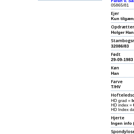
Farah v. Sa
05865/81
Ejer
Kun tilgæn
Opdrætte
Holger Han
Stambogs
32086/83
Født
29-09-1983
Køn
Han
Farve
T/HV
Hofteledsd
HD grad =
I
HD index =
HD Index d
Hjerte
Ingen info 
Spondylos