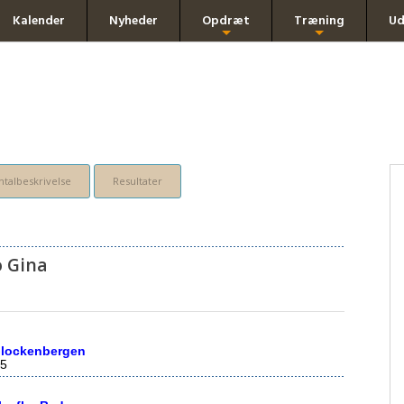
Kalender
Nyheder
Opdræt
Træning
Ud
+
+
talbeskrivelse
Resultater
 Gina
Glockenbergen
5