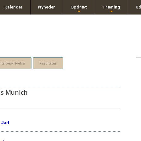
Kalender
Nyheder
Opdræt
Træning
Ud
+
+
talbeskrivelse
Resultater
´s Munich
 Jarl