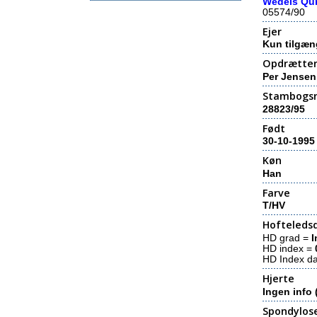
Wedels Qu
05574/90
Ejer
Kun tilgæn
Opdrætte
Per Jensen
Stambogs
28823/95
Født
30-10-1995
Køn
Han
Farve
T/HV
Hofteledsd
HD grad =
I
HD index =
HD Index d
Hjerte
Ingen info 
Spondylos