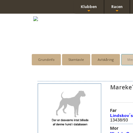
Klubben
Racen
+
+
Grundinfo
Stamtavle
Avlskåring
Men
Mareke
Far
Lindskov´s
13438/93
Mor