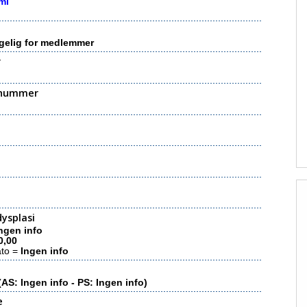
mi
gelig for medlemmer
r
nummer
ysplasi
ngen info
0,00
ato =
Ingen info
(AS: Ingen info - PS: Ingen info)
e