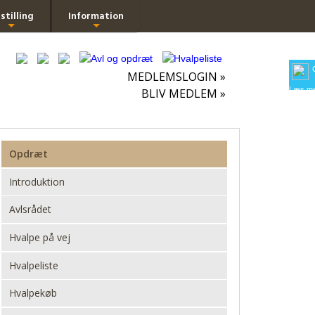
stilling
Information
+
+
MEDLEMSLOGIN »
Læs me
BLIV MEDLEM »
Opdræt
Introduktion
Avlsrådet
Hvalpe på vej
Hvalpeliste
Hvalpekøb