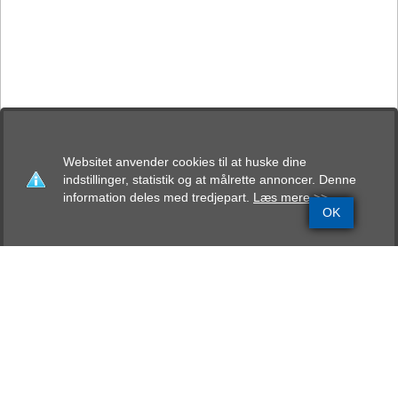
Websitet anvender cookies til at huske dine
indstillinger, statistik og at målrette annoncer. Denne
information deles med tredjepart.
Læs mere >>
OK
Grundinfo
Stamtavle
Avlskåring
Mentalbeskrivelse
Resultater