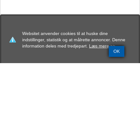
Websitet anvender cookies til at huske dine
indstillinger, statistik og at målrette annoncer. Denne
information deles med tredjepart.
Læs mere >>
OK
Grundinfo
Stamtavle
Avlskåring
Mentalbeskrivelse
Resultater
Skipper