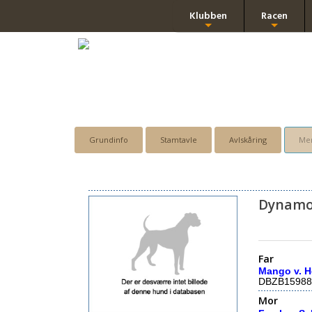
Klubben
Racen
+
+
Grundinfo
Stamtavle
Avlskåring
Men
Dynamo 
Far
Mango v. H
DBZB15988
Mor