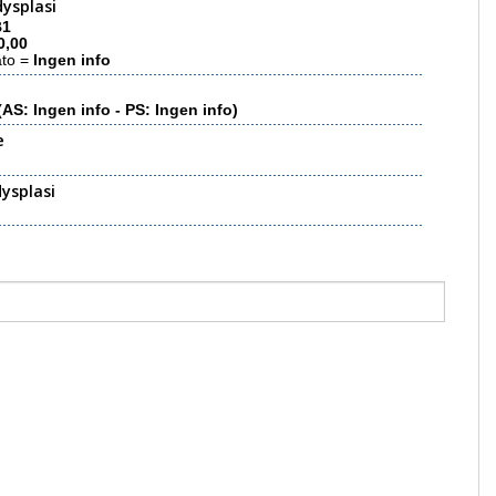
ysplasi
B1
0,00
ato =
Ingen info
(AS: Ingen info - PS: Ingen info)
e
ysplasi