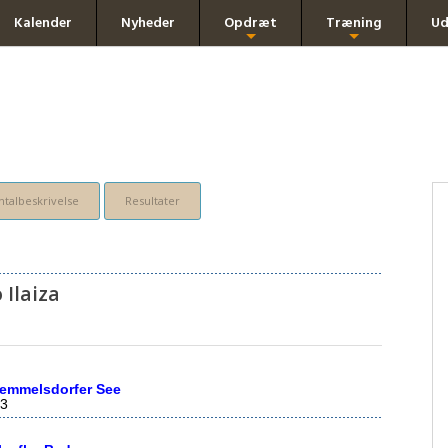
Kalender
Nyheder
Opdræt
Træning
Ud
+
+
talbeskrivelse
Resultater
Ilaiza
emmelsdorfer See
3