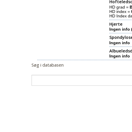
Hofteledsd
HD grad =
HD index =
HD Index d
Hjerte
Ingen info 
Spondylos
Ingen info
Albueledsd
Ingen info
Søg i databasen