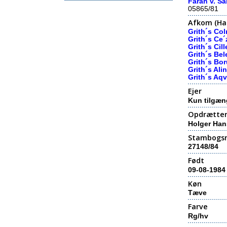
Farah v. Sa
05865/81
Afkom (Hal
Grith´s Co
Grith´s Ce
Grith´s Cill
Grith´s Bel
Grith´s Bo
Grith´s Ali
Grith´s Aq
Ejer
Kun tilgæn
Opdrætte
Holger Han
Stambogs
27148/84
Født
09-08-1984
Køn
Tæve
Farve
Rg/hv