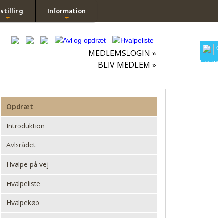
stilling
Information
+
+
MEDLEMSLOGIN »
Læs me
BLIV MEDLEM »
Opdræt
Introduktion
Avlsrådet
Hvalpe på vej
Hvalpeliste
Hvalpekøb