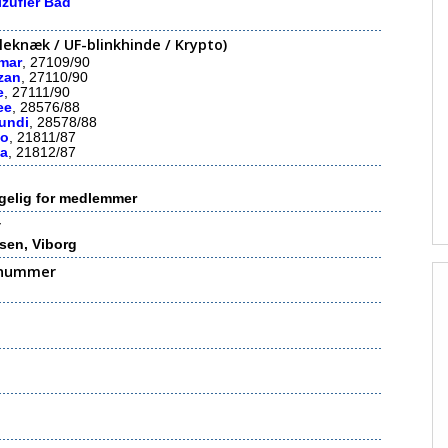
lzufler Bad
eknæk / UF-blinkhinde / Krypto)
lmar
, 27109/90
´zan
, 27110/90
e
, 27111/90
ee
, 28576/88
rundi
, 28578/88
no
, 21811/87
va
, 21812/87
gelig for medlemmer
r
sen, Viborg
nummer