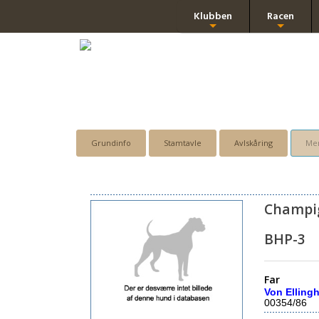
Klubben
Racen
+
+
Grundinfo
Stamtavle
Avlskåring
Men
Champi
BHP-3
Far
Von Elling
00354/86