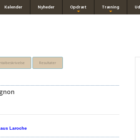
Kalender
Nyheder
Opdræt
Træning
Ud
+
+
talbeskrivelse
Resultater
gnon
haus Laroche