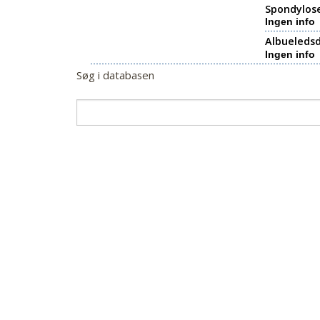
Spondylos
Ingen info
Albueledsd
Ingen info
Søg i databasen