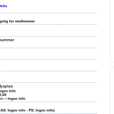
elta
gelig for medlemmer
r
nummer
ysplasi
ngen info
0,00
ato =
Ingen info
(AS: Ingen info - PS: Ingen info)