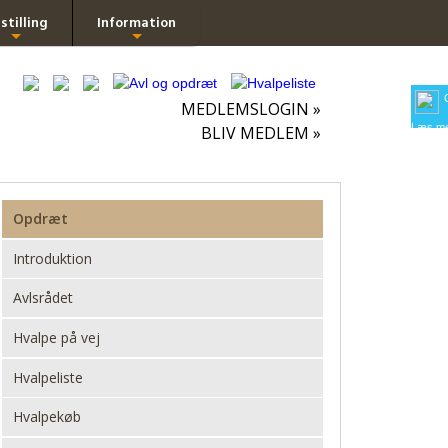
stilling
Information
+
+
MEDLEMSLOGIN »
Læs me
BLIV MEDLEM »
Opdræt
Introduktion
Avlsrådet
Hvalpe på vej
Hvalpeliste
Hvalpekøb