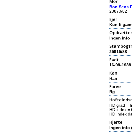
Mor
Bon Sens D
20870/82
Ejer
Kun tilgæn
Opdrætte
Ingen info
Stambogs
25915/88
Født
16-09-1988
Køn
Han
Farve
Rg
Hofteledsd
HD grad =
I
HD index =
HD Index d
Hjerte
Ingen info 