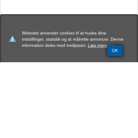
Websitet anvender cookies til at huske dine
indstillinger, statistik og at målrette annoncer. Denne
information deles med tredjepart.
Læs mere >>
OK
Grundinfo
Stamtavle
Avlskåring
Mentalbeskrivelse
Resultater
Hed´li Marco