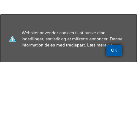
Websitet anvender cookies til at huske dine
indstillinger, statistik og at målrette annoncer. Denne
information deles med tredjepart.
Læs mere >>
OK
Grundinfo
Stamtavle
Avlskåring
Mentalbeskrivelse
Resultater
Wedels Dunja