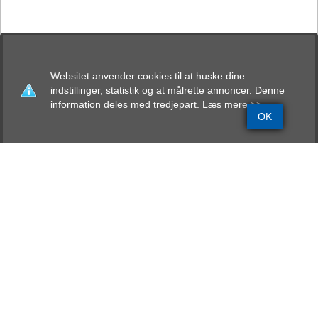
Websitet anvender cookies til at huske dine
indstillinger, statistik og at målrette annoncer. Denne
information deles med tredjepart.
Læs mere >>
OK
Grundinfo
Stamtavle
Avlskåring
Mentalbeskrivelse
Resultater
Falka Castro