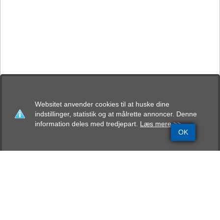
Websitet anvender cookies til at huske dine
indstillinger, statistik og at målrette annoncer. Denne
information deles med tredjepart.
Læs mere >>
OK
Grundinfo
Stamtavle
Avlskåring
Mentalbeskrivelse
Resultater