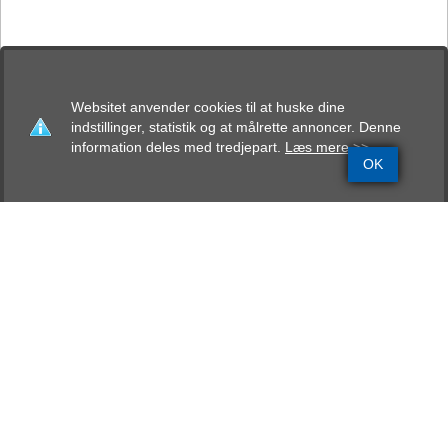
Websitet anvender cookies til at huske dine
indstillinger, statistik og at målrette annoncer. Denne
information deles med tredjepart.
Læs mere >>
OK
Grundinfo
Stamtavle
Avlskåring
Mentalbeskrivelse
Resultater
Kjærlund´s Rasmus