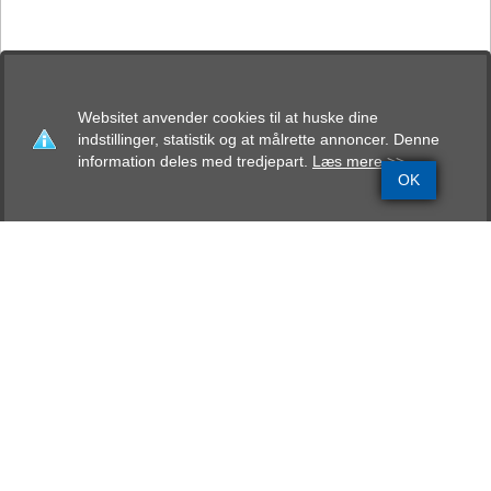
Websitet anvender cookies til at huske dine
indstillinger, statistik og at målrette annoncer. Denne
information deles med tredjepart.
Læs mere >>
OK
Grundinfo
Stamtavle
Avlskåring
Mentalbeskrivelse
Resultater
Jenti´s H´cici